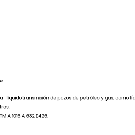
″
ra
líquido
transmisión de pozos de petróleo y gas, como líq
ros.
M A 1016 A 632 E426.