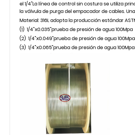
el 1/4
"
La línea de control sin costura se utiliza p
la válvula de purga del empacador de cables. Un
Material: 316L adopta la producción estándar ASTM
(1)
1/4
"ⅹ
0.035
"
prueba de presión de agua 100Mpa
(2)
1/4
"ⅹ
0.049
"
prueba de presión de agua 100Mpa
(3)
1/4
"ⅹ
0.065
"
prueba de presión de agua 100Mpa