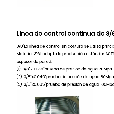
Línea de control continua de 3/
3/8
"
La línea de control sin costura se utiliza pr
Material: 316L adopta la producción estándar ASTM
espesor de pared
:
(1)
3/8
"ⅹ
0.035
"
prueba de presión de agua 70Mpa
(2)
3/8
"ⅹ
0.049
"
prueba de presión de agua 80Mpa
(3)
3/8
"ⅹ
0.065
"
prueba de presión de agua 100Mp