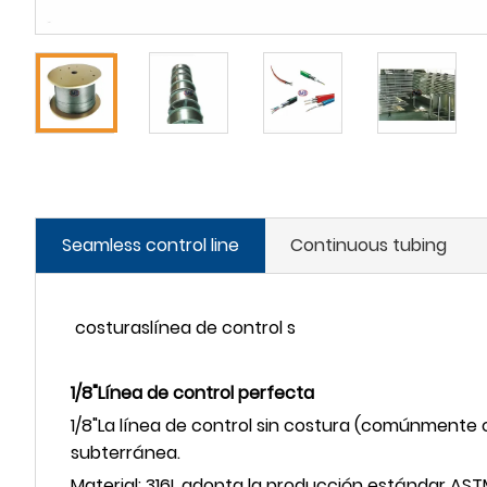
Seamless control line
Continuous tubing
costuras
línea de control s
1/8
"
Línea de control perfecta
1/8
"
La línea de control sin costura (comúnmente c
subterránea.
Material: 316L adopta la producción estándar ASTM