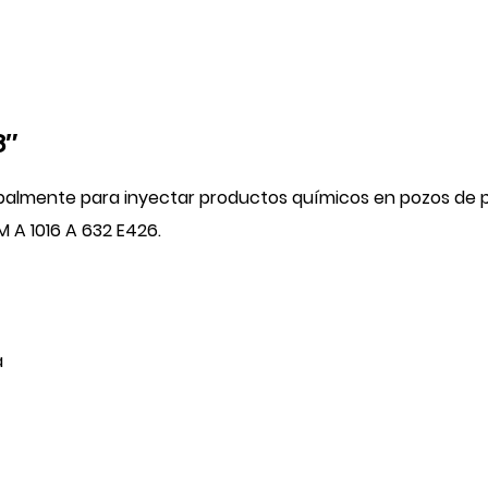
8″
incipalmente para inyectar productos químicos en pozos de
 A 1016 A 632 E426.
a