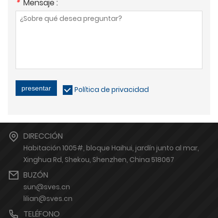
*
Mensaje :
presentar
Política de privacidad
DIRECCIÓN
Habitación 1005#, bloque Haihui, jardín junto al mar,
Xinghua Rd, Shekou, Shenzhen, China 518067
BUZÓN
sun@sves.cn
lilian@sves.cn
TELÉFONO